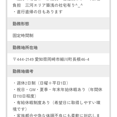
負担 三河エリア築浅の社宅有り^_^
・直行直帰の日もあります
勤務形態
固定時間制
勤務地所在地
〒444-2149 愛知県岡崎市細川町長根46-4
勤務地備考
・週休2日制（日曜＋平日1日）
・祝日・GW・夏季・年末年始休暇あり（年間休
日110日程度）
・有給休暇制度あり（希望日に取得しやすい環
境です）
・家族都合や急な体調不良にも柔軟に対応しま